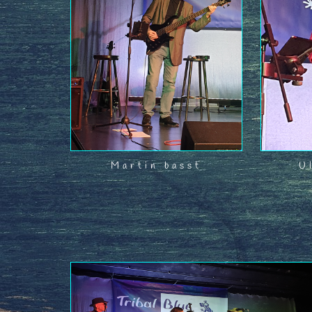
Martin basst
U