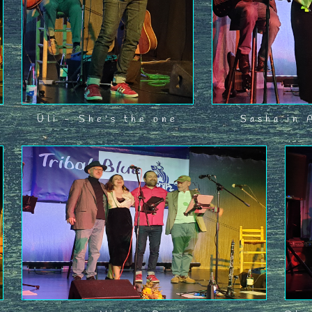
Uli - She's the one
Sasha in 