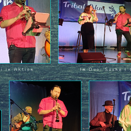
li in Aktion
Im Duo: Sasha & 