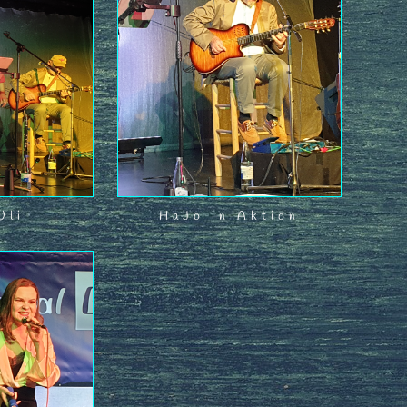
Uli
HaJo in Aktion